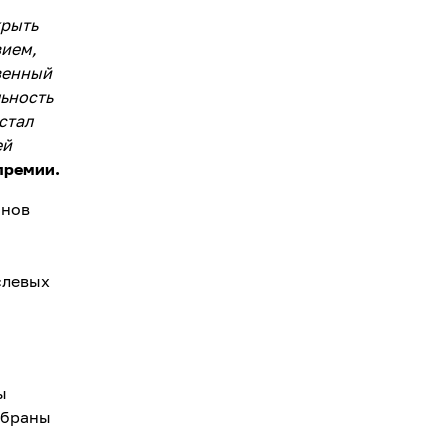
крыть
вием,
венный
льность
стал
ей
премии.
онов
слевых
ы
збраны