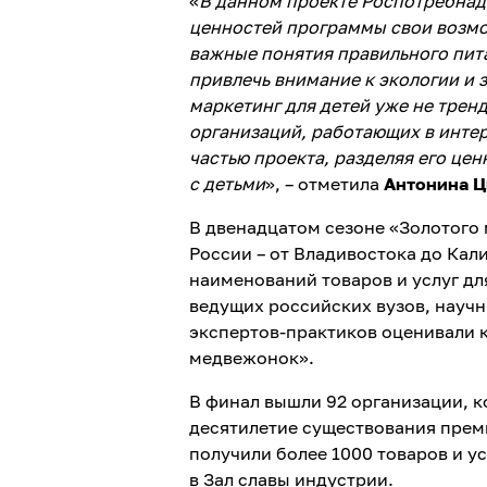
«
В данном проекте Роспотребнад
ценностей программы свои возмо
важные понятия правильного пита
привлечь внимание к экологии и 
маркетинг для детей уже не тренд
организаций, работающих в интер
частью проекта, разделяя его це
с детьми
», – отметила
Антонина Ц
В двенадцатом сезоне «Золотого 
России – от Владивостока до Кал
наименований товаров и услуг для
ведущих российских вузов, научн
экспертов-практиков оценивали 
медвежонок».
В финал вышли 92 организации, к
десятилетие существования преми
получили более 1000 товаров и у
в Зал славы индустрии.