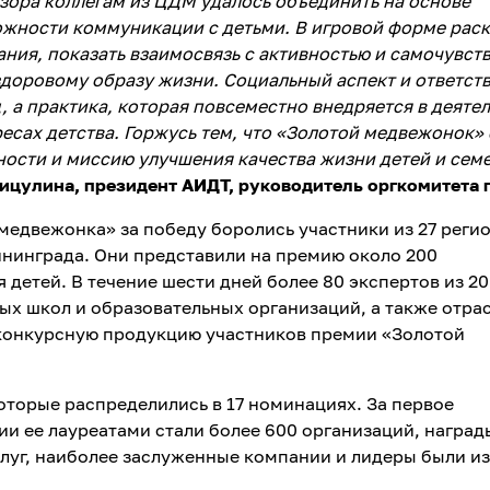
зора коллегам из ЦДМ удалось объединить на основе
жности коммуникации с детьми. В игровой форме рас
ния, показать взаимосвязь с активностью и самочувст
здоровому образу жизни. Социальный аспект и ответст
, а практика, которая повсеместно внедряется в деяте
есах детства. Горжусь тем, что «Золотой медвежонок» 
нности и миссию улучшения качества жизни детей и сем
ицулина, президент АИДТ, руководитель оргкомитета 
медвежонка» за победу боролись участники из 27 реги
ининграда. Они представили на премию около 200
 детей. В течение шести дней более 80 экспертов из 20
ых школ и образовательных организаций, а также отра
конкурсную продукцию участников премии «Золотой
оторые распределились в 17 номинациях. За первое
и ее лауреатами стали более 600 организаций, наград
слуг, наиболее заслуженные компании и лидеры были и