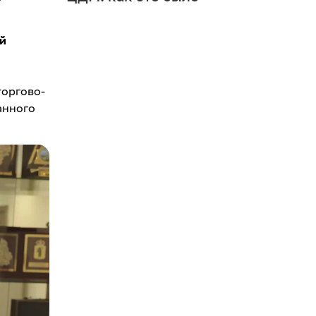
й
торгово-
анного