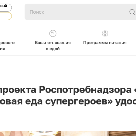
ЯНЫЙ
рового
Ваши отношения
Программы питания
ния
с едой
проекта Роспотребнадзора 
овая еда супергероев» удо