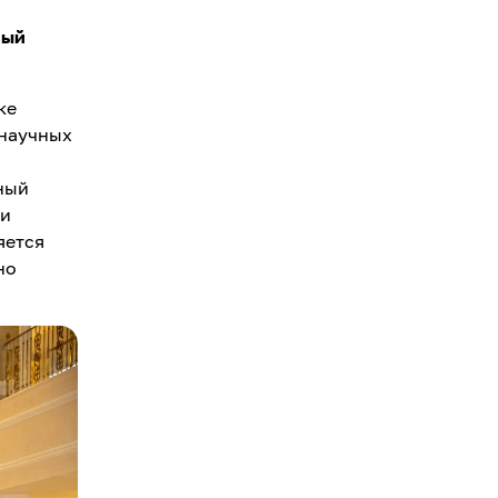
ный
ке
 научных
ный
ки
яется
но