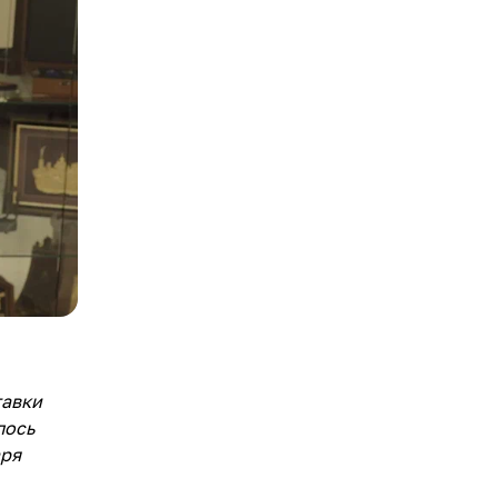
тавки
лось
аря