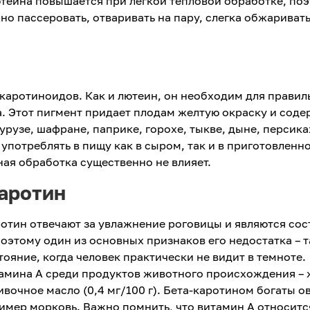
ютеина повышается при легкой тепловой обработке, по
о пассеровать, отваривать на пару, слегка обжаривать
 каротиноидов. Как и лютеин, он необходим для правил
. Этот пигмент придает плодам желтую окраску и сод
урузе, шафране, паприке, горохе, тыкве, дыне, персика
употреблять в пищу как в сыром, так и в приготовленн
ная обработка существенно не влияет.
каротин
отин отвечают за увлажнение роговицы и являются со
Поэтому один из основных признаков его недостатка – т
ояние, когда человек практически не видит в темноте.
мина А среди продуктов животного происхождения – 
сливочное масло (0,4 мг/100 г). Бета-каротином богаты 
имер морковь. Важно помнить, что витамин А относитс