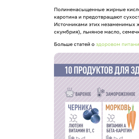
Полиненасыщенные жирные кислоты
каротина и предотвращают сухост
Источниками этих незаменимых ж
скумбрия), льняное масло, семечк
Больше статей о
здоровом питан