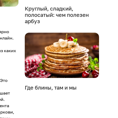
Круглый, сладкий,
полосатый: чем полезен
арбуз
ярно
онлайн.
з каких
 Это
Где блины, там и мы
чшает
ей.
ента
оркови,