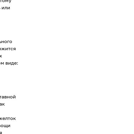
этому
 или
ьного
ержится
х
ом виде:
ставной
ак
желток
овощи
я