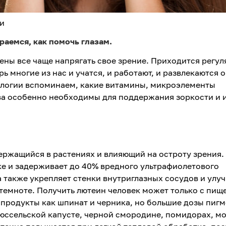
и
раемся, как помочь глазам.
ны все чаще напрягать свое зрение. Приходится регул
рь многие из нас и учатся, и работают, и развлекаются 
логии вспоминаем, какие витамины, микроэлементы
ва особенно необходимы для поддержания зоркости и и
ержащийся в растениях и влияющий на остроту зрения.
ке и задерживает до 40% вредного ультрафиолетового
а также укрепляет стенки внутриглазных сосудов и улу
 темноте. Получить лютеин человек может только с пищ
продукты как шпинат и черника, но большие дозы пигм
юссельской капусте, черной смородине, помидорах, м