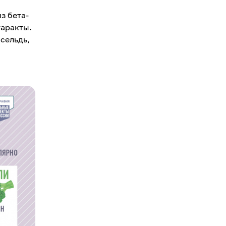
з бета-
таракты.
сельдь,