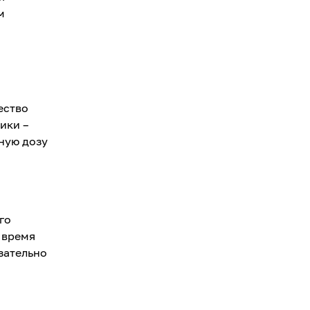
м
ество
ики –
ную дозу
го
 время
зательно