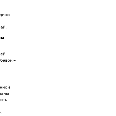
дино-
ай.
ты
лей
бавок –
енной
ваны
вить
.