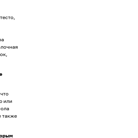
тесто,
я
ра
олочная
ок,
е
 что
ю или
сола
е также
торым