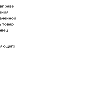
 вправе
ения
лаченной
ь товар
авец
еряющего
о