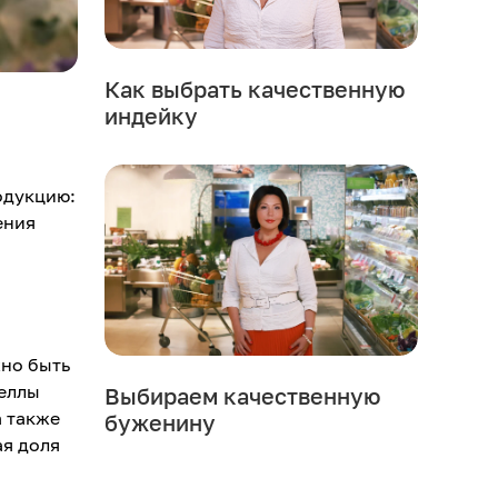
Как выбрать качественную
индейку
одукцию:
ения
жно быть
еллы
Выбираем качественную
а также
буженину
ая доля