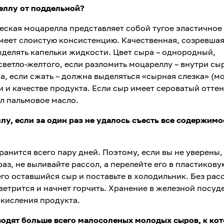
еллу от поддельной
?
ская моцарелла представляет собой тугое эластичное 
 имеет слоистую консистенцию. Качественная, созревша
делять капельки жидкости. Цвет сыра – однородный,
светло-желтого, если разломить моцареллу – внутри сы
а, если сжать – должна выделяться «сырная слезка» (м
и и качестве продукта. Если сыр имеет сероватый оттен
л пальмовое масло.
лу, если за один раз не удалось съесть все содержимо
анится всего пару дней. Поэтому, если вы не уверены,
раз, не выливайте рассол, а перелейте его в пластикову
го оставшийся сыр и поставьте в холодильник. Без рас
ветрится и начнет горчить. Хранение в железной посуд
окисления продукта.
зводят больше всего малосоленых молодых сыров, к ко