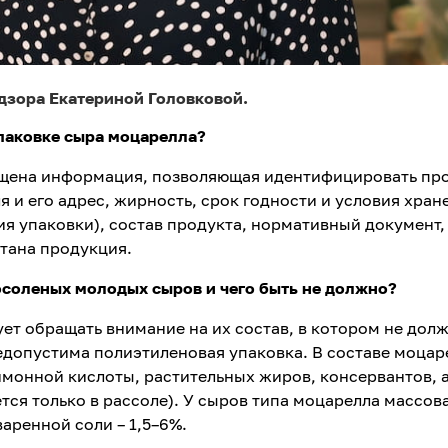
дзора Екатериной Головковой.
упаковке сыра моцарелла
?
ещена информация, позволяющая идентифицировать пр
я и его адрес, жирность, срок годности и условия хран
ия упаковки), состав продукта, нормативный документ,
отана продукция.
осоленых молодых сыров и чего быть не должно
?
ует обращать внимание на их состав, в котором не дол
едопустима полиэтиленовая упаковка.
В составе моцар
имонной кислоты, растительных жиров, консервантов, 
тся только в рассоле). У сыров типа моцарелла массов
варенной соли – 1,5–6%.