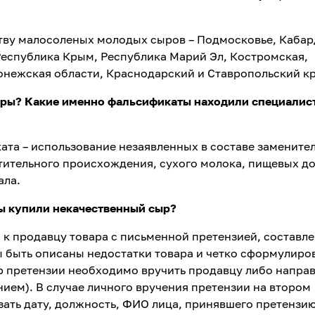
ству малосоленых молодых сыров – Подмосковье, Кабар
Республика Крым, Республика Марий Эл, Костромская,
онежская области, Краснодарский и Ставропольский кр
ыры
?
Какие именно фальсификаты находили специалис
ата – использование незаявленных в составе замените
тительного происхождения, сухого молока, пищевых до
ала.
вы купили некачественный сыр
?
я к продавцу товара с письменной претензией, составл
ы быть описаны недостатки товара и четко сформулиро
р претензии необходимо вручить продавцу либо напра
ием). В случае личного вручения претензии на втором
ать дату, должность, ФИО лица, принявшего претензию