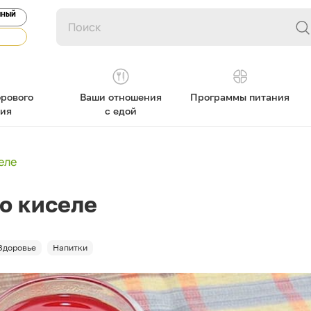
ЯНЫЙ
рового
Ваши отношения
Программы питания
ния
с едой
еле
о киселе
Здоровье
Напитки