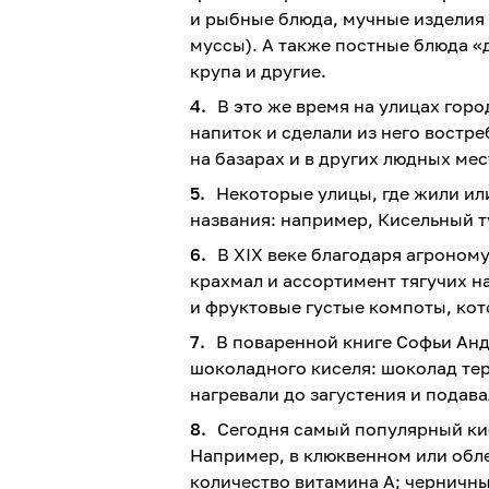
и рыбные блюда, мучные изделия 
муссы). А также постные блюда «д
крупа и другие.
В это же время на улицах гор
напиток и сделали из него востр
на базарах и в других людных мес
Некоторые улицы, где жили ил
названия: например, Кисельный т
В XIX веке благодаря агроном
крахмал и ассортимент тягучих н
и фруктовые густые компоты, кот
В поваренной книге Софьи Анд
шоколадного киселя: шоколад те
нагревали до загустения и подава
Сегодня самый популярный кисе
Например, в клюквенном или обл
количество витамина A; черничны