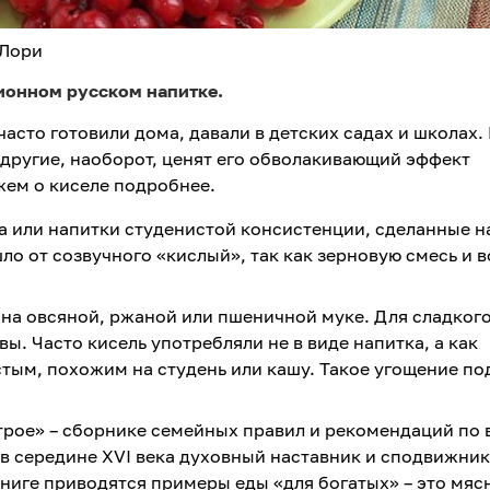
 Лори
ционном русском напитке.
часто готовили дома, давали в детских садах и школах. 
, другие, наоборот, ценят его обволакивающий эффект
жем о киселе подробнее.
а или напитки студенистой консистенции, сделанные н
ло от созвучного «кислый», так как зерновую смесь и 
 на овсяной, ржаной или пшеничной муке. Для сладкого
вы. Часто кисель употребляли не в виде напитка, а как
стым, похожим на студень или кашу. Такое угощение по
трое» – сборнике семейных правил и рекомендаций по
 в середине XVI века духовный наставник и сподвижни
книге приводятся примеры еды «для богатых» – это мяс