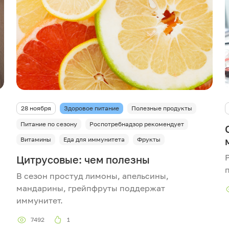
28 ноября
Здоровое питание
Полезные продукты
Питание по сезону
Роспотребнадзор рекомендует
Витамины
Еда для иммунитета
Фрукты
Цитрусовые: чем полезны
В сезон простуд лимоны, апельсины,
мандарины, грейпфруты поддержат
иммунитет.
7492
1