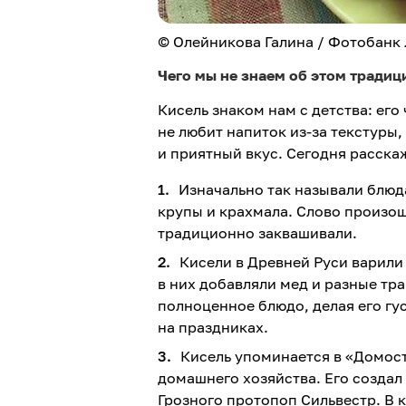
© Олейникова Галина / Фотобанк
Чего мы не знаем об этом тради
Кисель знаком нам с детства: его 
не любит напиток из-за текстуры
и приятный вкус. Сегодня расска
Изначально так называли блюд
крупы и крахмала. Слово произош
традиционно заквашивали.
Кисели в Древней Руси варили
в них добавляли мед и разные тра
полноценное блюдо, делая его гу
на праздниках.
Кисель упоминается в «Домос
домашнего хозяйства. Его создал
Грозного протопоп Сильвестр. В 