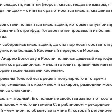
и сладости, напитки (морсы, квасы, медовые взвары, я
ля нищих» – к ним как раз относятся кисель, квашеная 
одов стали появляться кисельщики, которые популяриз
ебованный стритфуд. Готовое питье продавали из бочек
тах.
и собирались кисельщики, до сих пор носят соответст
упик или Большой Кисельный переулок в Москве.
у Андрею Болотову в России появился дешевый картоф
апитков расширился. Начали готовить привычные нам 
орые также называли киселями.
реевны Толстой есть рецепт популярного в то время
рли, смешивали с крахмалом и сахаром, разводили мол
ли со сливками.
ль – ягодный. Его полезные свойства зависят от соста
епиховом много витамина C; в рябиновом – рекордное
й – чемпион по объему витамина К, который регулируе