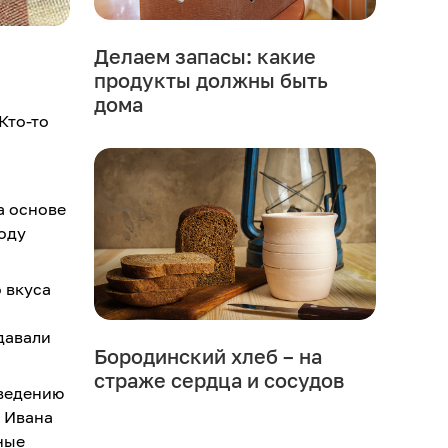
Делаем запасы: какие
продукты должны быть
дома
Кто-то
а основе
воду
 вкуса
давали
Бородинский хлеб – на
страже сердца и сосудов
 ведению
к Ивана
ные