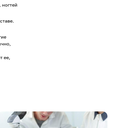
, ногтей
ставе.
гие
ычно,
т ее,