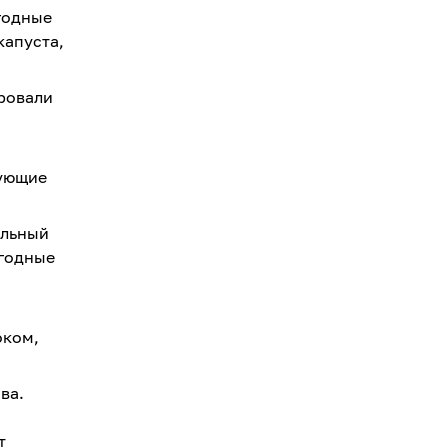
годные
капуста,
ировали
вующие
ельный
ягодные
оком,
ва.
т