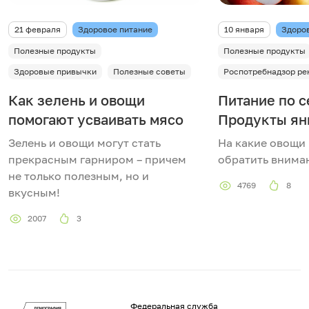
21 февраля
Здоровое питание
10 января
Здоро
Полезные продукты
Полезные продукты
Здоровые привычки
Полезные советы
Роспотребнадзор ре
Как зелень и овощи
Питание по с
помогают усваивать мясо
Продукты ян
Зелень и овощи могут стать
На какие овощи 
прекрасным гарниром – причем
обратить вниман
не только полезным, но и
4769
8
вкусным!
2007
3
Федеральная служба