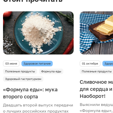
03 июня
Здоровое питание
01 октября
Здоро
Полезные продукты
Формула еды
Полезные продукты
Здоровый гастротуризм
Cливочное м
для сердца и
«Формула еды»: мука
Наоборот!
второго сорта
Выяснили веду
Двадцать второй выпуск передачи
«Формула еды»,
о лучших российских продуктах