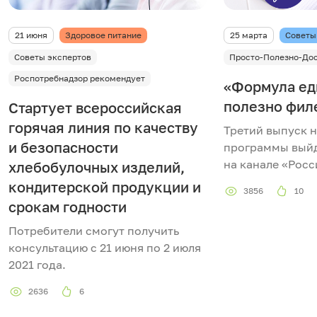
21 июня
Здоровое питание
25 марта
Советы
Советы экспертов
Просто-Полезно-До
Роспотребнадзор рекомендует
«Формула ед
полезно фил
Стартует всероссийская
горячая линия по качеству
Третий выпуск н
и безопасности
программы выйде
на канале «Росс
хлебобулочных изделий,
кондитерской продукции и
3856
10
срокам годности
Потребители смогут получить
консультацию с 21 июня по 2 июля
2021 года.
2636
6