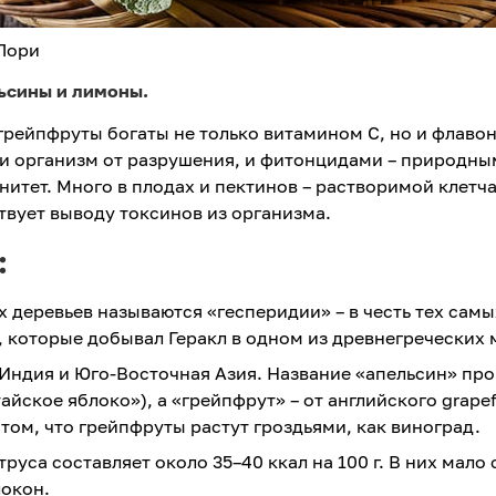
 Лори
ьсины и лимоны.
грейпфруты богаты не только витамином С, но и флаво
и организм от разрушения, и фитонцидами – природны
тет. Много в плодах и пектинов – растворимой клетча
вует выводу токсинов из организма.
:
 деревьев называются «гесперидии» – в честь тех самы
, которые добывал Геракл в одном из древнегреческих 
 Индия и Юго-Восточная Азия. Название «апельсин» пр
айское яблоко»), а «грейпфрут» – от английского grapef
 том, что грейпфруты растут гроздьями, как виноград.
уса составляет около 35–40 ккал на 100 г. В них мало 
локон.