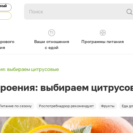
ЯНЫЙ
рового
Ваши отношения
Программы питания
ния
с едой
ия: выбираем цитрусовые
троения: выбираем цитрусо
Питание по сезону
Роспотребнадзор рекомендует
Фрукты
Еда д