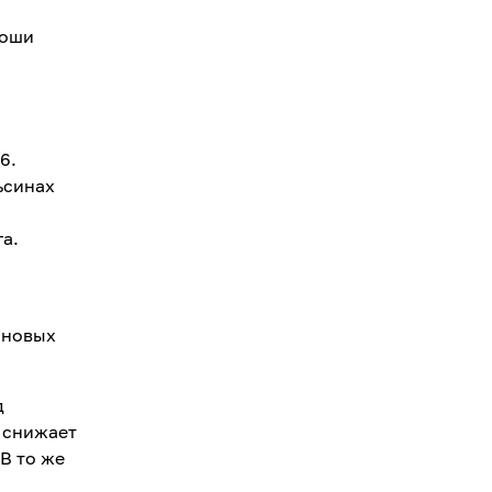
роши
6.
ьсинах
а.
иновых
д
 снижает
В то же