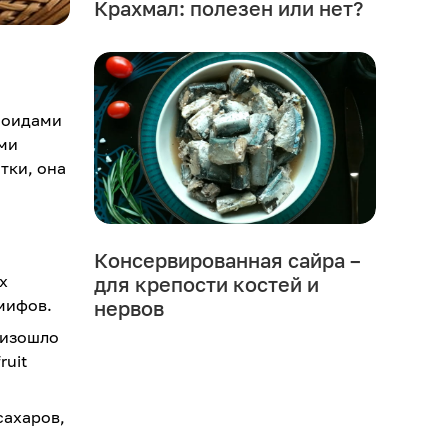
Крахмал: полезен или нет?
ноидами
ми
тки, она
Консервированная сайра –
х
для крепости костей и
мифов.
нервов
оизошло
ruit
сахаров,