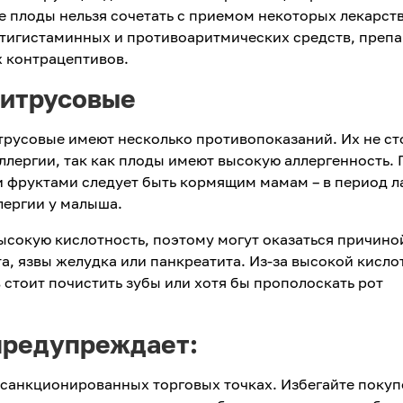
ие плоды нельзя сочетать с приемом некоторых лекарств
нтигистаминных и противоаритмических средств, преп
х контрацептивов.
цитрусовые
трусовые имеют несколько противопоказаний. Их не ст
ллергии, так как плоды имеют высокую аллергенность. 
 фруктами следует быть кормящим мамам – в период л
лергии у малыша.
ысокую кислотность, поэтому могут оказаться причино
а, язвы желудка или панкреатита. Из-за высокой кисло
 стоит почистить зубы или хотя бы прополоскать рот
предупреждает:
 санкционированных торговых точках. Избегайте покуп