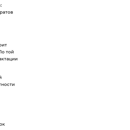
:
аратов
оит
По той
актации
й
тности
ок