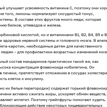
ый улучшает усвояемость витамина С, поэтому они хо
ме того, лимоны нормализуют сосудистый тонус,
стемы. В составе этих фруктов много меди, которая
ию белков, углеводов и железа.
орбиновой кислотой, но и витаминами В1, В2, В4, В5 и В
ии здоровья нервной системы и головного мозга. В апел
бета-каротин, необходимые детям для качественного
 людям – для профилактики возрастных изменений мозг
ый состав мандаринов практически такой же, как
 высока концентрация флавоноида нобилетина. Он
в печени, препятствует отложению в сосудах холестер
сть клеток к инсулину.
но их белые перегородки) содержат горький флавонои
ечени активно сжигать жиры, ускоряет обмен веществ,
давляет аппетит. Поэтому грейпфруты помогают худеть. 
 блокирующие действие некоторых пищеварительных