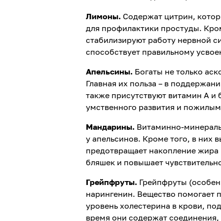
Лимоны.
Содержат цитрин, котор
для профилактики простуды. Кро
стабилизируют работу нервной си
способствует правильному усвоен
Апельсины.
Богаты не только аск
Главная их польза – в поддержан
также присутствуют витамин А и 
умственного развития и пожилым
Мандарины.
Витаминно-минеральн
у апельсинов. Кроме того, в них
предотвращает накопление жира 
бляшек и повышает чувствительно
Грейпфруты.
Грейпфруты (особен
нарингенин. Вещество помогает п
уровень холестерина в крови, по
время они содержат соединения,