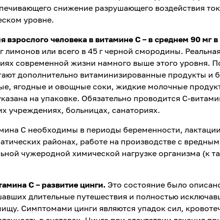
еспечивающего снижение разрушающего воздействия то
еском уровне.
 взрослого человека в витамине С – в среднем 90 мг в
г лимонов или всего в 45 г черной смородины. Реальна
виях современной жизни намного выше этого уровня. 
тают дополнительно витаминизированные продукты и б
вые, ягодные и овощные соки, жидкие молочные продук
казана на упаковке. Обязательно проводится С-витам
их учреждениях, больницах, санаториях.
мина С необходимы в периоды беременности, лактации
атических районах, работе на производстве с вредны
ьной чужеродной химической нагрузке организма (к т
тамина С – развитие цинги.
Это состояние было описан
ршавших длительные путешествия и полностью исключа
пищу. Симптомами цинги являются упадок сил, кровоте
отечность в суставах. Цинга при отсутствии лечения п