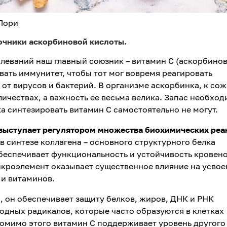
 Лори
точники аскорбиновой кислоты.
леваний наш главный союзник – витамин С (аскорбино
вать иммунитет, чтобы тот мог вовремя реагировать
от вирусов и бактерий. В организме аскорбинка, к со
ичествах, а важность ее весьма велика. Запас необхо
ка синтезировать витамин С самостоятельно не могут.
 выступает регулятором множества биохимических реа
в синтезе коллагена – основного структурного белка
обеспечивает функциональность и устойчивость крове
икроэлемент оказывает существенное влияние на усвое
 и витаминов.
 он обеспечивает защиту белков, жиров, ДНК и РНК
одных радикалов, которые часто образуются в клетках
Помимо этого витамин С поддерживает уровень другого