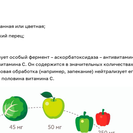
анная или цветная;
кий перец;
ует особый фермент – аскорбатоксидаза – антивитами
итамина С. Он содержится в значительных количества
ловая обработка (например, запекание) нейтрализует ег
и половина витамина С.