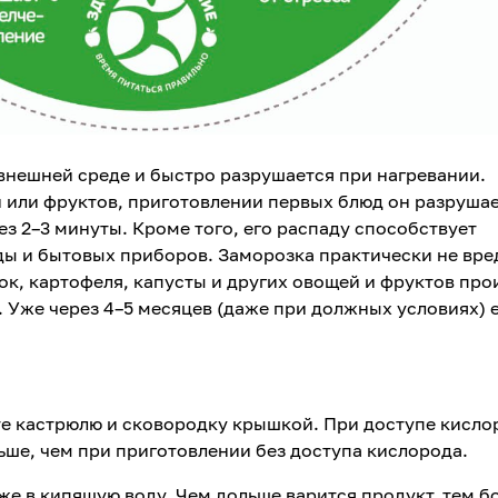
внешней среде и быстро разрушается при нагревании.
 или фруктов, приготовлении первых блюд он разруша
ез 2–3 минуты. Кроме того, его распаду способствует
ды и бытовых приборов. Заморозка практически не вре
лок, картофеля, капусты и других овощей и фруктов пр
 Уже через 4–5 месяцев (даже при должных условиях) 
те кастрюлю и сковородку крышкой. При доступе кисло
льше, чем при приготовлении без доступа кислорода.
же в кипящую воду. Чем дольше варится продукт, тем б