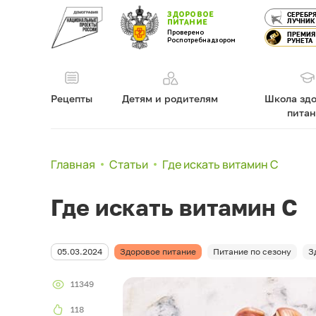
ЗДОРОВОЕ
СЕРЕБР
ЛУЧНИК
ПИТАНИЕ
Проверено
ПРЕМИЯ
Роспотребнадзором
РУНЕТА
Рецепты
Детям и родителям
Школа здо
пита
Главная
Статьи
Где искать витамин С
Где искать витамин С
05.03.2024
Здоровое питание
Питание по сезону
З
11349
118