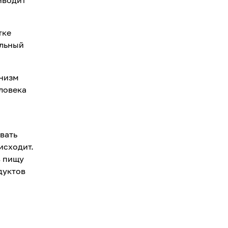
тке
ильный
анизм
ловека
вать
исходит.
в пищу
дуктов