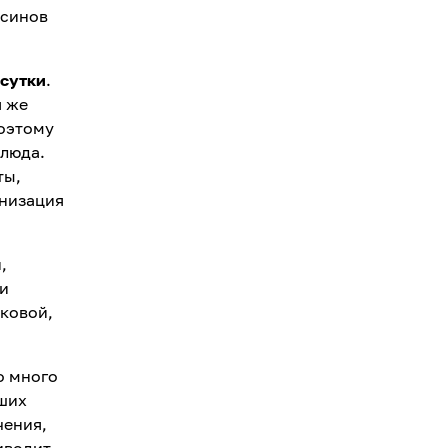
ксинов
 сутки
.
я же
Поэтому
люда.
ты,
инизация
,
ми
аковой,
о много
вших
чения,
риводит