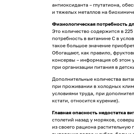
антиоксиданта – глутатиона, об
и тяжелых металлов на биохимич
Физиологическая потребность для
Это количество содержится в 225 
потребность в витамине С в усло
такое большое значение приобре
Обогащают, как правило, фрукто
консервы – информация об этом у
при организации питания в детск
Дополнительные количества вита
при проживании в холодных клим
условиями труда, при дополнител
кстати, относится курение).
Главная опасность недостатка ви
столетий назад у моряков, сове
из своего рациона растительную 
выпадение волос и зубов, боли и 