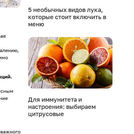
5 необычных видов лука,
которые стоит включить в
меню
вая
жалению,
димо
кций.
носным
ние
Для иммунитета и
настроения: выбираем
цитрусовые
 важного