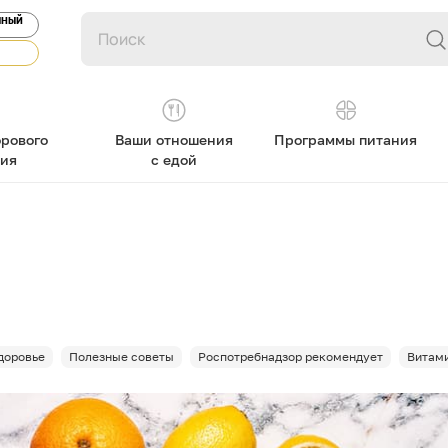
ЯНЫЙ
рового
Ваши отношения
Программы питания
ния
с едой
доровье
Полезные советы
Роспотребнадзор рекомендует
Витам