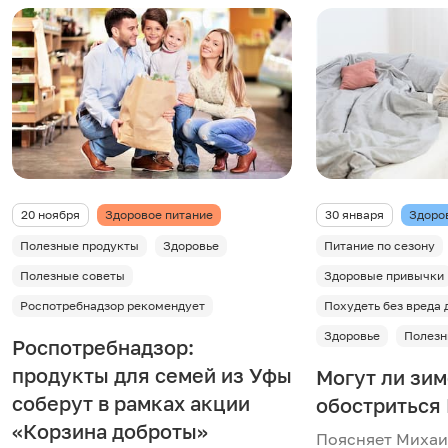
20 ноября
Здоровое питание
30 января
Здоро
Полезные продукты
Здоровье
Питание по сезону
Полезные советы
Здоровые привычки
Роспотребнадзор рекомендует
Похудеть без вреда 
Здоровье
Полезн
Роспотребнадзор:
продукты для семей из Уфы
Могут ли зи
соберут в рамках акции
обостриться
«Корзина доброты»
Поясняет Михаи