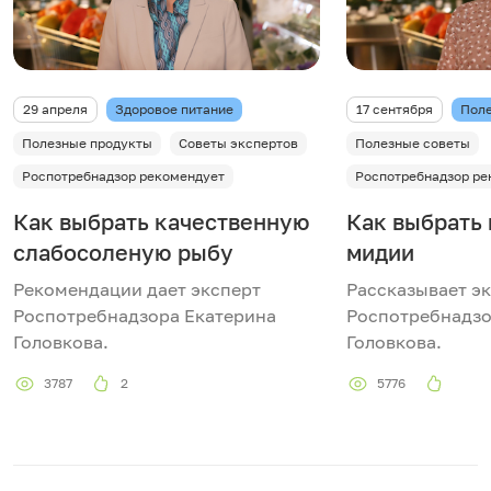
29 апреля
Здоровое питание
17 сентября
Поле
Полезные продукты
Советы экспертов
Полезные советы
Роспотребнадзор рекомендует
Роспотребнадзор ре
Как выбрать качественную
Как выбрать
слабосоленую рыбу
мидии
Рекомендации дает эксперт
Рассказывает э
Роспотребнадзора Екатерина
Роспотребнадзо
Головкова.
Головкова.
3787
2
5776