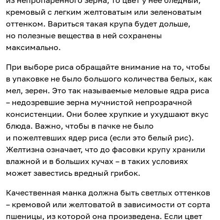
из непропаренного зерна, то цвет у нее бледный,
кремовый с легким желтоватым или зеленоватым
оттенком. Вариться такая крупа будет дольше,
но полезные вещества в ней сохранены
максимально.
При выборе риса обращайте внимание на то, чтобы
в упаковке не было большого количества белых, как
мел, зерен. Это так называемые меловые ядра риса
– недозревшие зерна мучнистой непрозрачной
консистенции. Они более хрупкие и ухудшают вкус
блюда. Важно, чтобы в пачке не было
и пожелтевших ядер риса (если это белый рис).
Желтизна означает, что до фасовки крупу хранили
влажной и в больших кучах – в таких условиях
может завестись вредный грибок.
Качественная манка должна быть светлых оттенков
– кремовой или желтоватой в зависимости от сорта
пшеницы, из которой она произведена. Если цвет