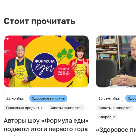
Стоит прочитать
22 ноября
Здоровое питание
15 сентября
Здор
Полезные продукты
Советы экспертов
Советы экспертов
Здоровье
Авторы шоу «Формула еды»
подвели итоги первого года
«Здоровое пи