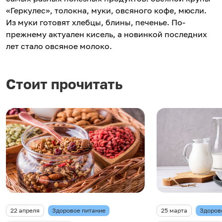
«Геркулес», толокна, муки, овсяного кофе, мюсли.
Из муки готовят хлебцы, блины, печенье. По-
прежнему актуален кисель, а новинкой последних
лет стало овсяное молоко.
Стоит прочитать
22 апреля
Здоровое питание
25 марта
Здоров