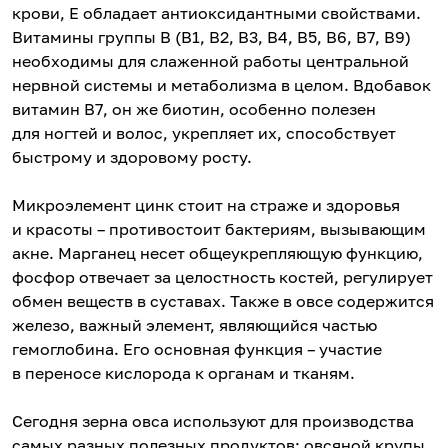
крови, Е обладает антиоксидантными свойствами.
Витамины группы В (В1, В2, В3, В4, В5, В6, В7, В9)
необходимы для слаженной работы центральной
нервной системы и метаболизма в целом. Вдобавок
витамин В7, он же биотин, особенно полезен
для ногтей и волос, укрепляет их, способствует
быстрому и здоровому росту.
Микроэлемент цинк стоит на страже и здоровья
и красоты – противостоит бактериям, вызывающим
акне. Марганец несет общеукрепляющую функцию,
фосфор отвечает за целостность костей, регулирует
обмен веществ в суставах. Также в овсе содержится
железо, важный элемент, являющийся частью
гемоглобина. Его основная функция – участие
в переносе кислорода к органам и тканям.
Сегодня зерна овса используют для производства
самых разных полезных продуктов: овсяной крупы