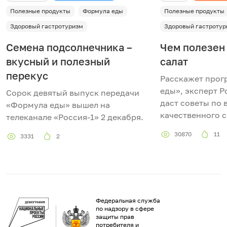
Полезные продукты
Формула еды
Полезные продукты
в
Здоровый гастротуризм
Здоровый гастротур
и
Семена подсолнечника –
Чем полезен
вкусный и полезный
салат
д
перекус
Расскажет прог
е
еды», эксперт 
Сорок девятый выпуск передачи
даст советы по
«Формула еды» вышел на
о
качественного с
телеканале «Россия-1» 2 декабря.
30870
11
3331
2
Федеральная служба
по надзору в сфере
защиты прав
потребителя и