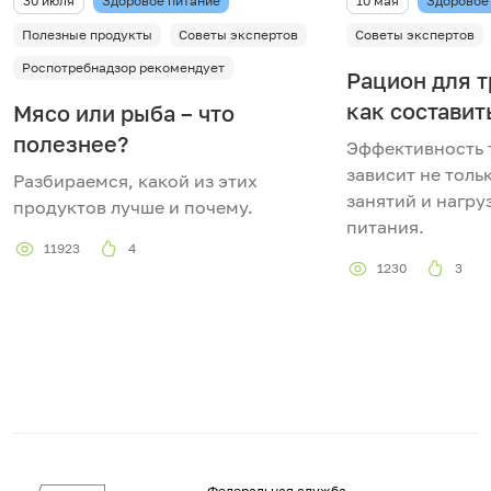
30 июля
Здоровое питание
10 мая
Здоровое
Полезные продукты
Советы экспертов
Советы экспертов
Роспотребнадзор рекомендует
Рацион для т
как составит
Мясо или рыба – что
полезнее?
Эффективность 
зависит не толь
Разбираемся, какой из этих
занятий и нагруз
продуктов лучше и почему.
питания.
11923
4
1230
3
Федеральная служба