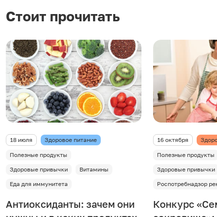
Стоит прочитать
18 июля
Здоровое питание
16 октября
Здоро
Полезные продукты
Полезные продукты
Здоровые привычки
Витамины
Здоровые привычки
Еда для иммунитета
Роспотребнадзор ре
Антиоксиданты: зачем они
Конкурс «Се