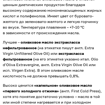
ценным диетическим продуктом благодаря
высокому содержанию мононенасыщенных жирных
кислот и полифенолов. Имеет цвет от буровато-
желтого до зеленовато-желтого и легкую горчинку
во вкусе. Температура плавления – +7–10 °C
в зависимости от происхождения масла.
Лучшее –
оливковое масло экстракласса
нефильтрованное
(на этикетке пишут англ. Extra
Virgin Unfiltered Olive Oil) или
экстракласса
фильтрованное
(на его этикетке указано итал. Olio
d'Oliva Extravergine, англ. Extra Virgin Olive Oil или
исп. Virgen Extra). В этом оливковом масле
кислотность не должна превышать 0,8%.
Высоко ценится
«капельное» оливковое масло
«первого холодного отжима»
(англ. First Cold Press),
хотя это понятие достаточно условно – масло в той
или иной степени нагревается и при холодном