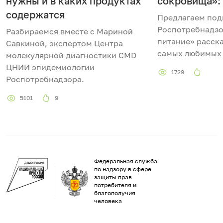
нужны и в каких продуктах
сокровища»: 
содержатся
Предлагаем под
Роспотребнадзо
Разбираемся вместе с Мариной
питание» расска
Савкиной, экспертом Центра
самых любимых 
молекулярной диагностики CMD
ЦНИИ эпидемиологии
1729
Роспотребнадзора.
5101
9
Федеральная служба
по надзору в сфере
защиты прав
потребителя и
благополучия
человека