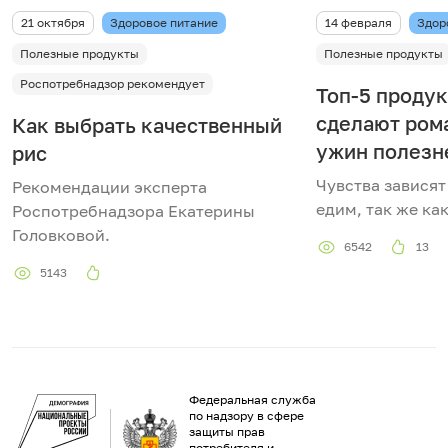
21 октября
Здоровое питание
14 февраля
Здор
Полезные продукты
Полезные продукты
Роспотребнадзор рекомендует
Топ-5 продук
сделают ром
Как выбрать качественный
ужин полезн
рис
Чувства зависят 
Рекомендации эксперта
едим, так же ка
Роспотребнадзора Екатерины
Головковой.
6542
13
5143
Федеральная служба
по надзору в сфере
защиты прав
потребителя и