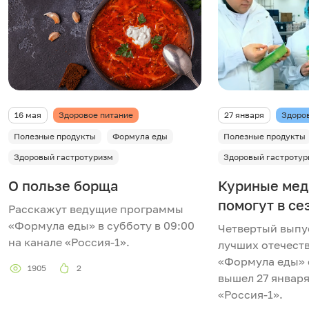
16 мая
Здоровое питание
27 января
Здоро
Полезные продукты
Формула еды
Полезные продукты
Здоровый гастротуризм
Здоровый гастротур
О пользе борща
Куриные мед
помогут в се
Расскажут ведущие программы
«Формула еды» в субботу в 09:00
Четвертый выпу
на канале «Россия-1».
лучших отечест
«Формула еды» 
1905
2
вышел 27 января
«Россия-1».