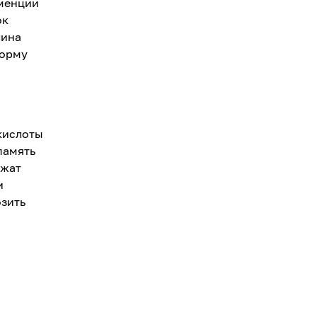
еменции
ок
лина
норму
кислоты
память
ржат
и
озить