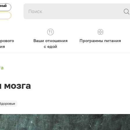
ЯНЫЙ
рового
Ваши отношения
Программы питания
ния
с едой
га
 мозга
Здоровье