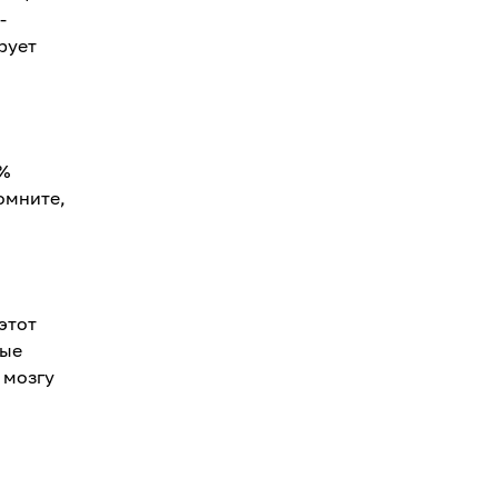
-
рует
0%
омните,
этот
рые
 мозгу