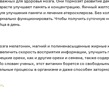
 важных для здоровья мозга. Они тормозят развитие д
озрасте улучшают память и концентрацию. Яичный желт
для улучшения памяти и лечения атеросклероза. Без хо
нормально функционировать. Чтобы получить суточную 
йца в день.
мозга мелатонин, магний и полиненасыщенные жирные 
увеличить скорость восприятия информации, улучшить 
ецкие орехи, как и другие орехи и семена, также соде
По словам ученых, этот витамин борется со свободным
ельные процессы в организме и даже способен заторм
ии
.