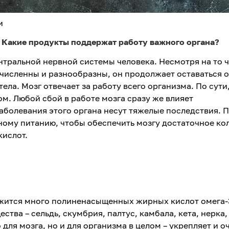
и
. Какие продукты поддержат работу важного органа?
ентральной нервной системы человека. Несмотря на то 
очисленны и разнообразны, он продолжает оставаться 
ела. Мозг отвечает за работу всего организма. По сути,
. Любой сбой в работе мозга сразу же влияет
аболевания этого органа несут тяжелые последствия. 
ному питанию, чтобы обеспечить мозгу достаточное ко
кислот.
ржится много полиненасыщенных жирных кислот омега-
тва – сельдь, скумбрия, палтус, камбала, кета, нерка,
о для мозга, но и для организма в целом – укрепляет и 