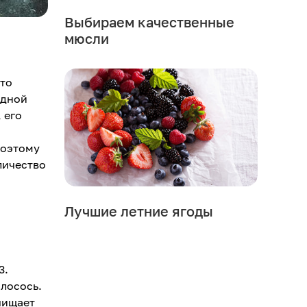
Выбираем качественные
мюсли
что
одной
 его
Поэтому
личество
Лучшие летние ягоды
3.
 лосось.
очищает