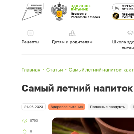
ЗДОРОВОЕ
СЕРЕБР
ЛУЧНИК
ПИТАНИЕ
Проверено
ПРЕМИЯ
Роспотребнадзором
РУНЕТА
Рецепты
Детям и родителям
Школа здо
пита
Главная
Статьи
Самый летний напиток: как 
Самый летний напиток:
21.06.2023
Здоровое питание
Полезные продукты
8793
6