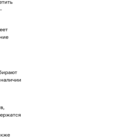
етить
-
еет
ние
абирают
 наличии
в,
держатся
акже