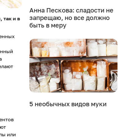
Анна Пескова: сладости не
запрещаю, но все должно
 так и в
быть в меру
менных
енный
а
елают
5 необычных видов муки
.
иентов
яют
лы или