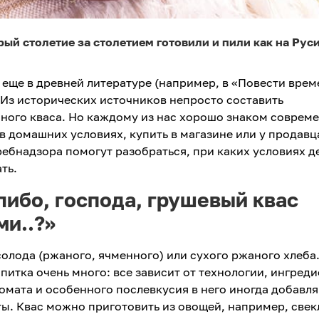
ый столетие за столетием готовили и пили как на Руси,
еще в древней литературе (например, в «Повести вре
. Из исторических источников непросто составить
нного кваса. Но каждому из нас хорошо знаком соврем
в домашних условиях, купить в магазине или у продавц
ебнадзора помогут разобраться, при каких условиях д
ть.
либо, господа, грушевый квас
ми..?»
солода (ржаного, ячменного) или сухого ржаного хлеба
питка очень много: все зависит от технологии, ингред
омата и особенного послевкусия в него иногда добавл
ты. Квас можно приготовить из овощей, например, свек