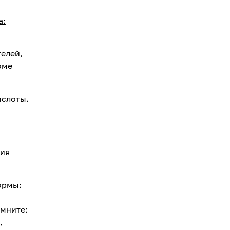
а:
елей,
оме
ислоты.
вия
ормы:
омните:
,