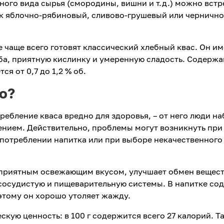
ного вида сырья (смородины, вишни и т.д.) можно встр
ак яблочно-рябиновый, сливово-грушевый или чернично
чаще всего готовят классический хлебный квас. Он им
а, приятную кислинку и умеренную сладость. Содержа
ся от 0,7 до 1,2 % об.
о?
ребление кваса вредно для здоровья, – от него люди н
ением. Действительно, проблемы могут возникнуть при
потреблении напитка или при выборе некачественного
т приятным освежающим вкусом, улучшает обмен вещест
-сосудистую и пищеварительную системы. В напитке со
этому он хорошо утоляет жажду.
скую ценность: в 100 г содержится всего 27 калорий. Т