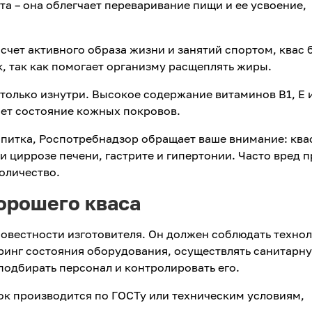
та – она облегчает переваривание пищи и ее усвоение,
счет активного образа жизни и занятий спортом, квас 
к, так как помогает организму расщеплять жиры.
 только изнутри. Высокое содержание витаминов B1, E 
ает состояние кожных покровов.
апитка, Роспотребнадзор обращает ваше внимание: ква
и циррозе печени, гастрите и гипертонии. Часто вред 
количество.
орошего кваса
совестности изготовителя. Он должен соблюдать техно
ринг состояния оборудования, осуществлять санитарн
подбирать персонал и контролировать его.
ок производится по ГОСТу или техническим условиям,