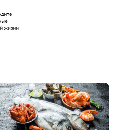
одите
тные
ей жизни