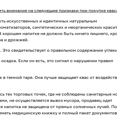
ть внимание на следующие признаки при покупке квас
ыть искусственных и идентичных натуральным
оматизаторов, синтетических и неорганических красит
В хорошем напитке не должно быть ничего лишнего, кр
ра и дрожжей.
 Это свидетельствует о правильном содержании углек
осадка. Если он есть, это сигнал о нарушении правил
 в темной таре. Она лучше защищает квас от воздейст
есь тех торговых точек, где не соблюдены санитарные н
ми, не осуществляется вывоз мусора, продавец одет
ия напитка не защищена от прямых солнечных лучей. П
н иметь медицинскую книжку и полный пакет документов