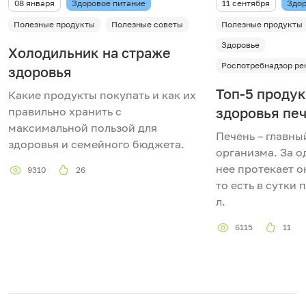
08 января
Здоровое питание
11 сентября
Здор
в
Полезные продукты
Полезные советы
Полезные продукты
Здоровье
Холодильник на страже
и
Роспотребнадзор ре
здоровья
д
Топ-5 продук
Какие продукты покупать и как их
правильно хранить с
здоровья пе
е
максимальной пользой для
Печень – главны
здоровья и семейного бюджета.
о
организма. За о
нее протекает ок
9310
26
то есть в сутки 
л.
6115
11