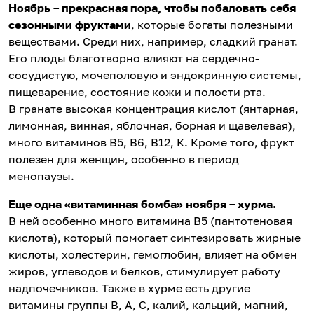
Ноябрь – прекрасная пора, чтобы побаловать себя
сезонными фруктами
, которые богаты полезными
веществами. Среди них, например, сладкий гранат.
Его плоды благотворно влияют на сердечно-
сосудистую, мочеполовую и эндокринную системы,
пищеварение, состояние кожи и полости рта.
В гранате высокая концентрация кислот (янтарная,
лимонная, винная, яблочная, борная и щавелевая),
много витаминов В5, В6, В12, К. Кроме того, фрукт
полезен для женщин, особенно в период
менопаузы.
Еще одна «витаминная бомба» ноября – хурма.
В ней особенно много витамина В5 (пантотеновая
кислота), который помогает синтезировать жирные
кислоты, холестерин, гемоглобин, влияет на обмен
жиров, углеводов и белков, стимулирует работу
надпочечников. Также в хурме есть другие
витамины группы В, А, С, калий, кальций, магний,