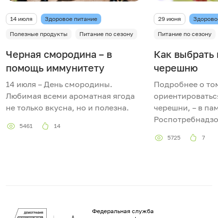
14 июля
Здоровое питание
29 июня
Здорово
Полезные продукты
Питание по сезону
Питание по сезону
Черная смородина – в
Как выбрать
помощь иммунитету
черешню
14 июля – День смородины.
Подробнее о том
Любимая всеми ароматная ягода
ориентироватьс
не только вкусна, но и полезна.
черешни, – в па
Роспотребнадзо
5461
14
5725
7
Федеральная служба