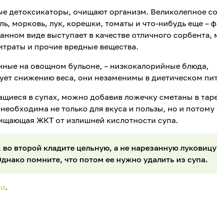
ные детоксикаторы, очищают организм. Великолепное с
ль, морковь, лук, корешки, томаты и что-нибудь еще – ф
анном виде выступает в качестве отличного сорбента, 
итраты и прочие вредные вещества.
енные на овощном бульоне, – низкокалорийные блюда,
ует снижению веса, они незаменимы в диетическом пи
ащиеся в супах, можно добавив ложечку сметаны в тар
необходима не только для вкуса и пользы, но и потому
щищающая ЖКТ от излишней кислотности супа.
, во второй кладите цельную, а не нарезанную луковицу
днако помните, что потом ее нужно удалить из супа.
ии
.