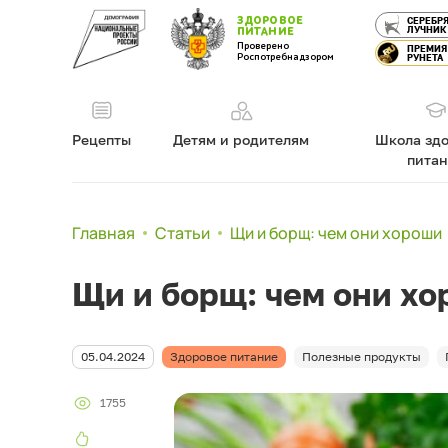
ЗДОРОВОЕ
СЕРЕБР
ЛУЧНИК
ПИТАНИЕ
Проверено
ПРЕМИЯ
Роспотребнадзором
РУНЕТА
Рецепты
Детям и родителям
Школа здо
пита
Главная
Статьи
Щи и борщ: чем они хороши
Щи и борщ: чем они х
05.04.2024
Здоровое питание
Полезные продукты
1755