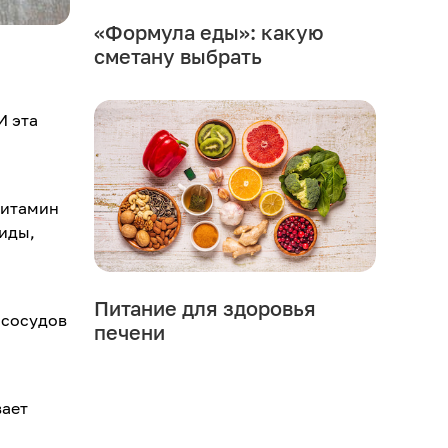
«Формула еды»: какую
сметану выбрать
И эта
витамин
оиды,
Питание для здоровья
 сосудов
печени
вает