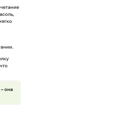
очетание
асоль,
мягко
тании.
елку
 что
 – она