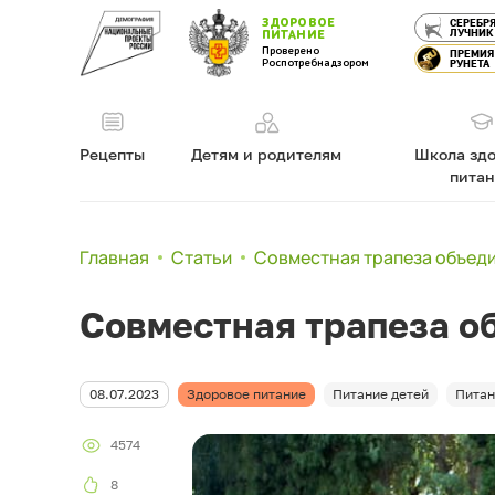
ЗДОРОВОЕ
СЕРЕБР
ЛУЧНИК
ПИТАНИЕ
Проверено
ПРЕМИЯ
Роспотребнадзором
РУНЕТА
Рецепты
Детям и родителям
Школа здо
пита
Главная
Статьи
Совместная трапеза объед
Совместная трапеза о
08.07.2023
Здоровое питание
Питание детей
Питан
4574
8