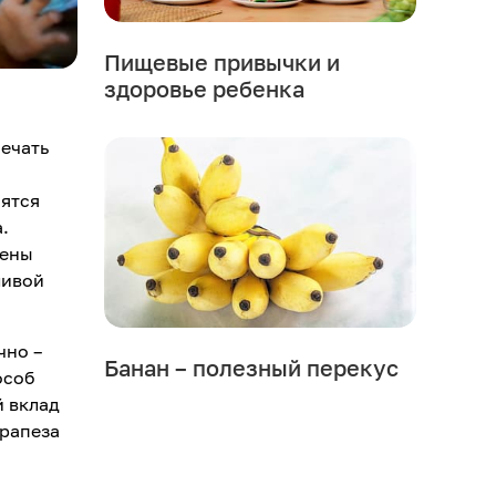
Пищевые привычки и
здоровье ребенка
мечать
оятся
.
жены
ливой
чно –
Банан – полезный перекус
особ
й вклад
трапеза