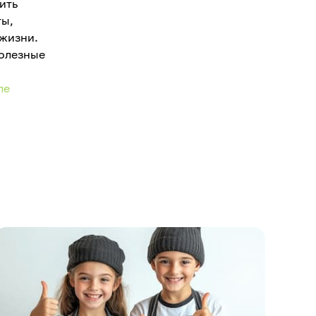
ить
ты,
 жизни.
полезные
й
ле