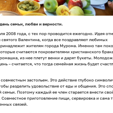
день семьи, любви и верности.
ля 2008 года, с тех пор проводится ежегодно. Идея от
 святого Валентина, когда все поздравляют любимых
 принадлежит жителям города Мурома. Именно там пок
которые считаются покровителями христианского брака
ромашка, из нее плетут венки и дарят букеты. Молодо
день – считается, что тогда семейная жизнь будет счаст
совместным застольем. Это действие глубоко символи
тобы разделить удовольствие от еды и общения. Это сп
й семьи. Поэтому каждый ее член старается внести сво
. Совместное приготовление пищи, сервировка и сама 
енных связей.