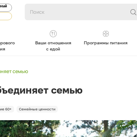
ЯНЫЙ
рового
Ваши отношения
Программы питания
ния
с едой
иняет семью
бъединяет семью
ие 60+
Семейные ценности