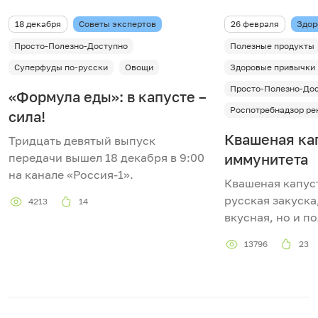
18 декабря
Советы экспертов
26 февраля
Здор
Просто-Полезно-Доступно
Полезные продукты
Суперфуды по-русски
Овощи
Здоровые привычки
Просто-Полезно-До
«Формула еды»: в капусте –
Роспотребнадзор ре
сила!
Квашеная кап
Тридцать девятый выпуск
передачи вышел 18 декабря в 9:00
иммунитета
на канале «Россия-1».
Квашеная капус
русская закуска
4213
14
вкусная, но и п
13796
23