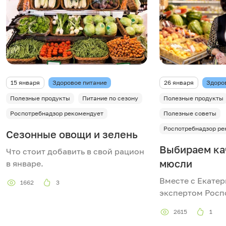
15 января
Здоровое питание
26 января
Здоро
Полезные продукты
Питание по сезону
Полезные продукты
Роспотребнадзор рекомендует
Полезные советы
Роспотребнадзор ре
Сезонные овощи и зелень
Выбираем ка
Что стоит добавить в свой рацион
мюсли
в январе.
Вместе с Екатер
1662
3
экспертом Росп
2615
1