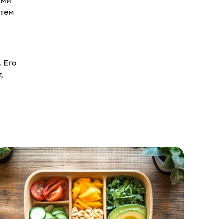
атем
. Его
,