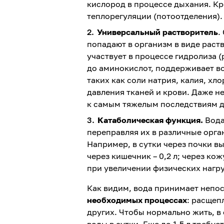
кислород в процессе дыхания. Кр
теплорегуляции (потоотделения).
Универсальный растворитель
.
попадают в организм в виде раст
участвует в процессе гидролиза 
до аминокислот, поддерживает в
таких как соли натрия, калия, хл
давления тканей и крови. Даже н
к самым тяжелым последствиям д
Катаболическая функция.
Вода
переправляя их в различные орга
Например, в сутки через почки вы
через кишечник – 0,2 л; через ко
при увеличении физических нагруз
Как видим, вода принимает непо
необходимых процессах
: расщеп
других. Чтобы нормально жить, в
воды в сутки. Еще до 1,5 л требу