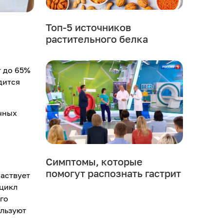
Топ-5 источников
растительного белка
т до 65%
дится
ичных
Симптомы, которые
помогут распознать гастрит
частвует
 цикл
го
ользуют