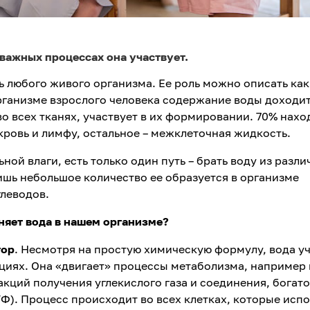
важных процессах она участвует.
ь любого живого организма. Ее роль можно описать как
рганизме взрослого человека содержание воды доходи
во всех тканях, участвует в их формировании. 70% нахо
 кровь и лимфу, остальное – межклеточная жидкость.
ой влаги, есть только один путь – брать воду из разл
ишь небольшое количество ее образуется в организме
глеводов.
яет вода в нашем организме?
тор
. Несмотря на простую химическую формулу, вода у
циях. Она «двигает» процессы метаболизма, например
акций получения углекислого газа и соединения, богато
Ф). Процесс происходит во всех клетках, которые исп