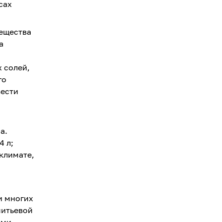
сах
вещества
а
 солей,
го
вести
а.
4 л;
 климате,
и многих
питьевой
ыми