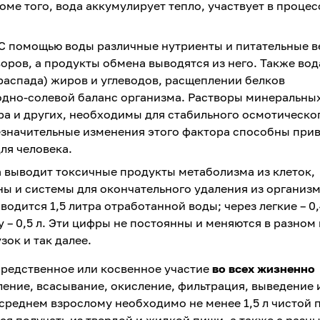
оме того, вода аккумулирует тепло, участвует в процес
 С помощью воды различные нутриенты и питательные 
воров, а продукты обмена выводятся из него. Также вод
(распада) жиров и углеводов, расщеплении белков
одно-солевой баланс организма. Растворы минеральных
ора и других, необходимы для стабильного осмотическо
езначительные изменения этого фактора способны при
ля человека.
 выводит токсичные продукты метаболизма из клеток,
ны и системы для окончательного удаления из организм
водится 1,5 литра отработанной воды; через легкие – 0,
жу – 0,5 л. Эти цифры не постоянны и меняются в разном
ок и так далее.
средственное или косвенное участие
во всех жизненно
ление, всасывание, окисление, фильтрация, выведение 
 среднем взрослому необходимо не менее 1,5 л чистой 
ется получать из твердой и жидкой пищи, а также с разн