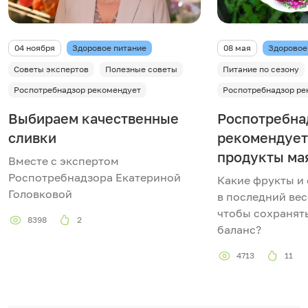
04 ноября
Здоровое питание
08 мая
Здоровое
Советы экспертов
Полезные советы
Питание по сезону
Роспотребнадзор рекомендует
Роспотребнадзор ре
Выбираем качественные
Роспотребна
сливки
рекомендует
продукты ма
Вместе с экспертом
Роспотребнадзора Екатериной
Какие фрукты и
Головковой
в последний ве
чтобы сохранят
8398
2
баланс?
4713
11