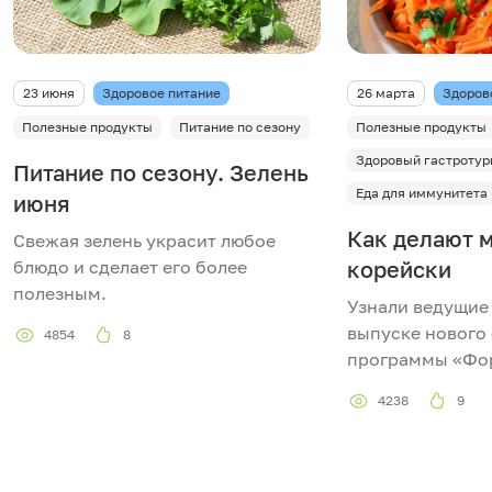
23 июня
Здоровое питание
26 марта
Здоров
Полезные продукты
Питание по сезону
Полезные продукты
Здоровый гастротур
Питание по сезону. Зелень
Еда для иммунитета
июня
Как делают м
Свежая зелень украсит любое
блюдо и сделает его более
корейски
полезным.
Узнали ведущие
выпуске нового
4854
8
программы «Фо
4238
9