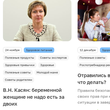
24 ноября
Здоровое питание
12 декабря
Здор
Полезные продукты
Советы экспертов
Полезные советы
Здоровые привычки
Здоровье
Роспотребнадзор ре
Полезные советы
Молодой маме
Отравились в
Советы родителям
что делать?
В.Н. Касян: беременной
Правила безопа
женщине не надо есть за
своих прав при
ситуации в заве
двоих