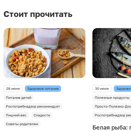
Стоит прочитать
28 июня
Здоровое питание
30 июля
Здорово
Питание детей
Полезные продукты
Роспотребнадзор рекомендует
Просто-Полезно-До
Лишний вес
Сладости
Роспотребнадзор ре
Советы родителям
Белая рыба: