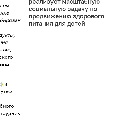
реализует масштабную
одим
социальную задачу по
ение
продвижению здорового
абирован
питания для детей
дукты,
ния
зни»
, –
ского
рина
рф
и
нуться
ебного
отрудник