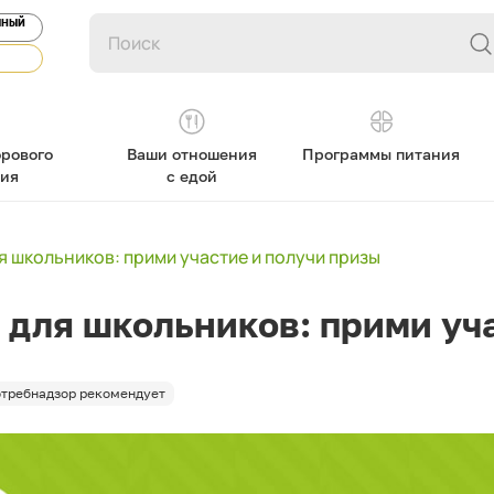
ЯНЫЙ
рового
Ваши отношения
Программы питания
ния
с едой
 школьников: прими участие и получи призы
 для школьников: прими уч
требнадзор рекомендует