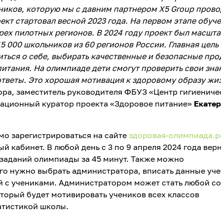
ников, которую мы с давним партнером X5 Group пров
ект стартовал весной 2023 года. На первом этапе обуч
рех пилотных регионов. В 2024 году проект был масшт
15 000 школьников из 60 регионов России. Главная цель
иться о себе, выбирать качественные и безопасные про
итания. На олимпиаде дети смогут проверить свои зна
ответы. Это хорошая мотивация к здоровому образу жи
ора, заместитель руководителя ФБУЗ «Центр гигиениче
мационный куратор проекта «Здоровое питание»
Екате
мо зарегистрироваться на сайте
здоровая-олимпиада.
й кабинет. В любой день с 3 по 9 апреля 2024 года вер
 заданий олимпиады за 45 минут. Также можно
ого нужно выбрать администратора, вписать данные уч
й с учениками. Администратором может стать любой с
торый будет мотивировать учеников всех классов
татистикой школы.