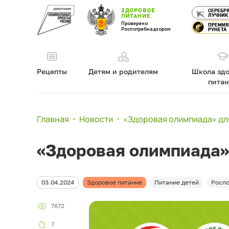
ЗДОРОВОЕ
СЕРЕБР
ЛУЧНИК
ПИТАНИЕ
Проверено
ПРЕМИЯ
Роспотребнадзором
РУНЕТА
Рецепты
Детям и родителям
Школа здо
пита
Главная
Новости
«Здоровая олимпиада» для
«Здоровая олимпиада»
03.04.2024
Здоровое питание
Питание детей
Роспо
7672
7