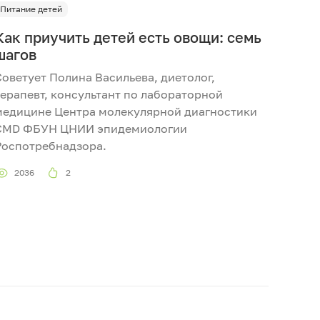
Питание детей
Как приучить детей есть овощи: семь
шагов
Советует Полина Васильева, диетолог,
терапевт, консультант по лабораторной
медицине Центра молекулярной диагностики
CMD ФБУН ЦНИИ эпидемиологии
Роспотребнадзора.
2036
2