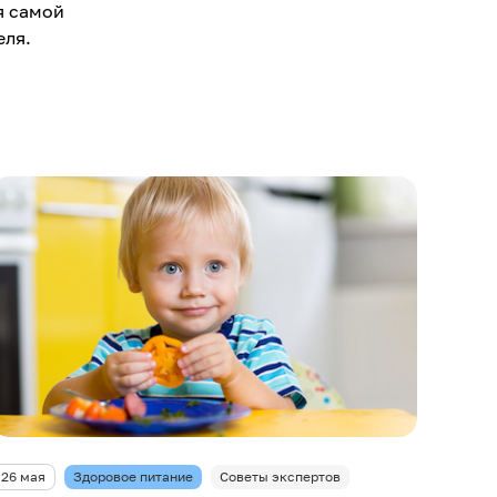
я самой
еля.
26 мая
Здоровое питание
Советы экспертов