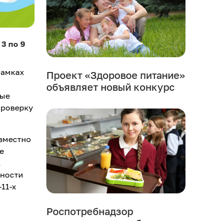
3 по 9
рамках
Проект «Здоровое питание»
объявляет новый конкурс
ные
проверку
вместно
е
,
жности
–11-х
Роспотребнадзор