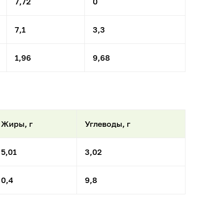
7,72
0
7,1
3,3
1,96
9,68
Жиры, г
Углеводы, г
5,01
3,02
0,4
9,8