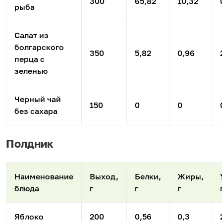
300
65,82
10,32
рыба
Салат из
болгарского
350
5,82
0,96
перца с
зеленью
Черный чай
150
0
0
без сахара
Полдник
Наименование
Выход,
Белки,
Жиры,
блюда
г
г
г
Яблоко
200
0,56
0,3