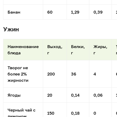
Банан
60
1,29
0,39
Ужин
Наименование
Выход,
Белки,
Жиры,
блюда
г
г
г
Творог не
более 2%
200
36
4
жирности
Ягоды
20
0,14
0,06
Черный чай с
150
0,18
0
лимоном