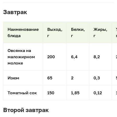
Завтрак
Наименование
Выход,
Белки,
Жиры,
блюда
г
г
г
Овсянка на
маложирном
200
6,4
8,2
молоке
Изюм
65
2
0,3
Томатный сок
150
1,85
0,12
Второй завтрак