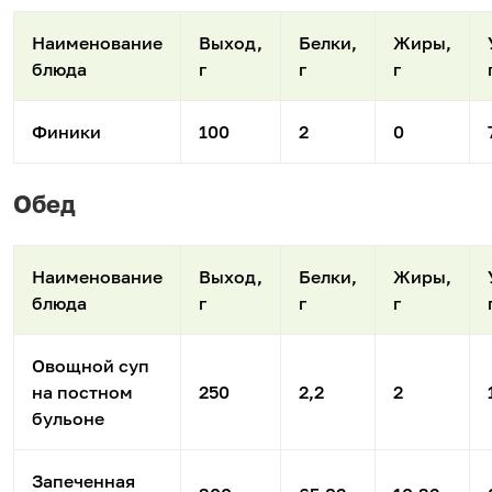
Наименование
Выход,
Белки,
Жиры,
блюда
г
г
г
Финики
100
2
0
Обед
Наименование
Выход,
Белки,
Жиры,
блюда
г
г
г
Овощной суп
на постном
250
2,2
2
бульоне
Запеченная