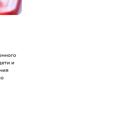
онного
дети и
ения
но