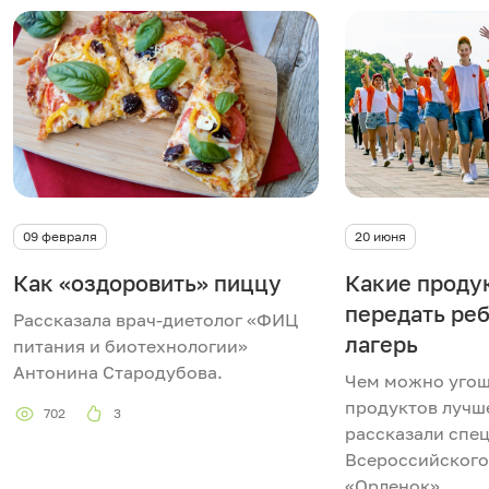
09 февраля
20 июня
Как «оздоровить» пиццу
Какие проду
передать реб
Рассказала врач-диетолог «ФИЦ
лагерь
питания и биотехнологии»
Антонина Стародубова.
Чем можно угоща
продуктов лучше
702
3
рассказали спе
Всероссийского
«Орленок».