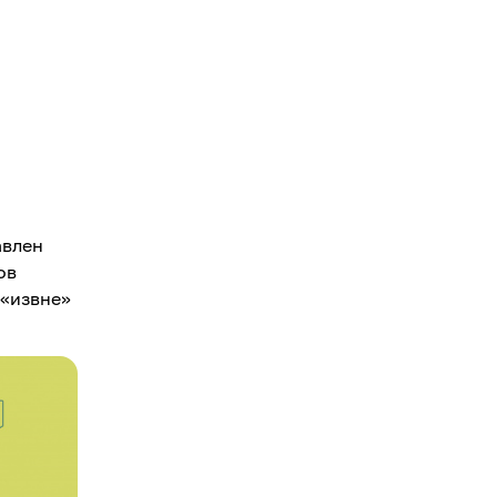
авлен
ов
 «извне»