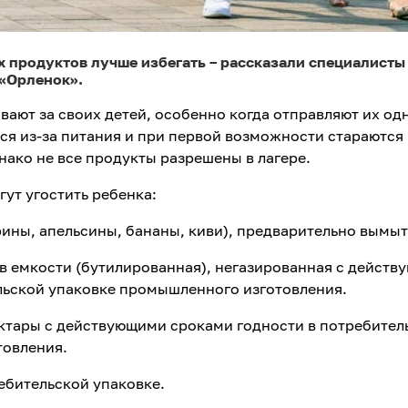
х продуктов лучше избегать – рассказали специалисты
 «Орленок».
вают за своих детей, особенно когда отправляют их од
тся из-за питания и при первой возможности стараются
нако не все продукты разрешены в лагере.
гут угостить ребенка:
рины, апельсины, бананы, киви), предварительно вымыт
 в емкости (бутилированная), негазированная с дейст
льской упаковке промышленного изготовления.
ктары с действующими сроками годности в потребител
товления.
ебительской упаковке.