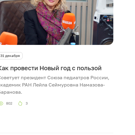
31 декабря
Как провести Новый год с пользой
Советует президент Союза педиатров России,
академик РАН Лейла Сеймуровна Намазова-
Баранова.
802
3