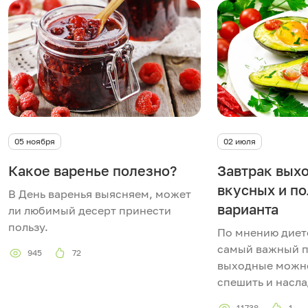
05 ноября
02 июля
Какое варенье полезно?
Завтрак выхо
вкусных и п
В День варенья выясняем, может
варианта
ли любимый десерт принести
пользу.
По мнению дието
самый важный п
945
72
выходные можно
спешить и насла
11738
1