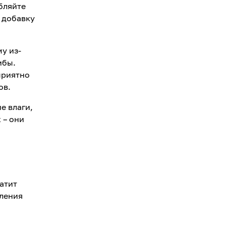
бляйте
к добавку
у из-
ибы.
приятно
ов.
е влаги,
 – они
атит
вления