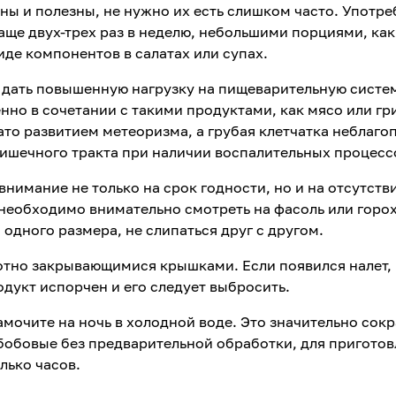
сны и полезны, не нужно их есть слишком часто. Употре
чаще двух-трех раз в неделю, небольшими порциями, ка
иде компонентов в салатах или супах.
 дать повышенную нагрузку на пищеварительную систем
нно в сочетании с такими продуктами, как мясо или гр
то развитием метеоризма, а грубая клетчатка неблаго
кишечного тракта при наличии воспалительных процесс
имание не только на срок годности, но и на отсутстви
 необходимо внимательно смотреть на фасоль или горох
одного размера, не слипаться друг с другом.
лотно закрывающимися крышками. Если появился налет,
дукт испорчен и его следует выбросить.
мочите на ночь в холодной воде. Это значительно сокр
 бобовые без предварительной обработки, для пригото
лько часов.