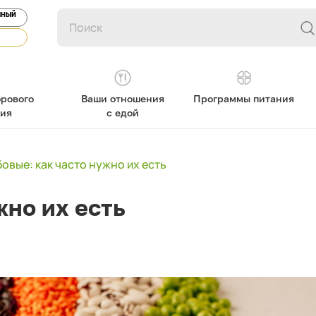
ЯНЫЙ
рового
Ваши отношения
Программы питания
ния
с едой
овые: как часто нужно их есть
жно их есть