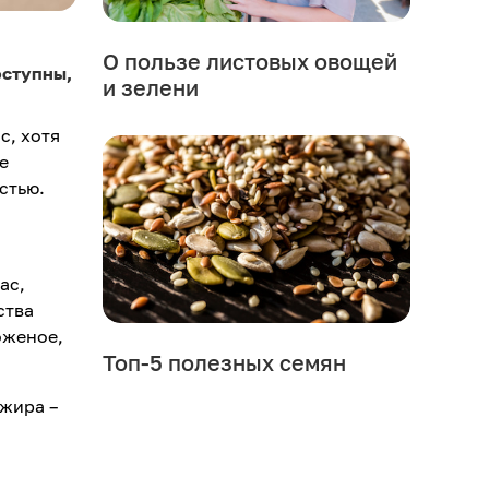
О пользе листовых овощей
оступны,
и зелени
с, хотя
е
стью.
ас,
ства
оженое,
Топ-5 полезных семян
 жира –