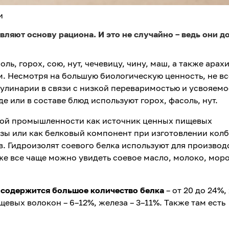
и
вляют основу рациона. И это не случайно – ведь они д
ь, горох, сою, нут, чечевицу, чину, маш, а также арахи
м. Несмотря на большую биологическую ценность, не вс
улинарии в связи с низкой переваримостью и усвояемо
е или в составе блюд используют горох, фасоль, нут.
вой промышленности как источник ценных пищевых
зы или как белковый компонент при изготовлении колб
. Гидроизолят соевого белка используют для производ
же все чаще можно увидеть соевое масло, молоко, мор
) содержится большое количество белка
– от 20 до 24%,
ищевых волокон – 6–12%, железа – 3–11%. Также там есть