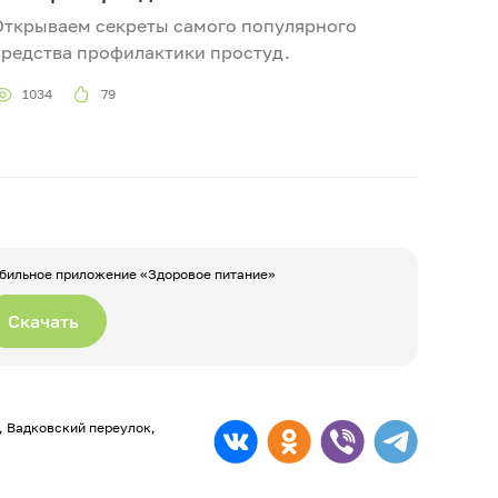
Открываем секреты самого популярного
средства профилактики простуд.
1034
79
бильное приложение «Здоровое питание»
Скачать
а, Вадковский переулок,