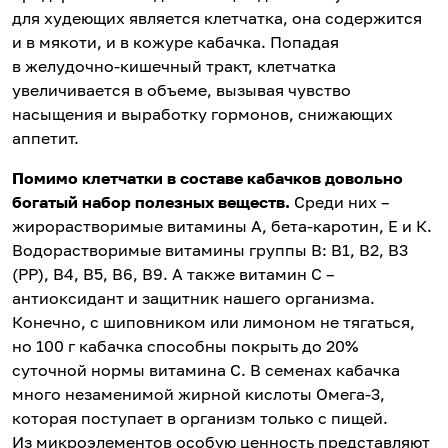
для худеющих является клетчатка, она содержится
и в мякоти, и в кожуре кабачка. Попадая
в желудочно-кишечный тракт, клетчатка
увеличивается в объеме, вызывая чувство
насыщения и выработку гормонов, снижающих
аппетит.
Помимо клетчатки в составе кабачков довольно
богатый набор полезных веществ.
Среди них –
жирорастворимые витамины А, бета-каротин, Е и К.
Водорастворимые витамины группы В: В1, В2, В3
(РР), В4, В5, В6, В9. А также витамин С –
антиоксидант и защитник нашего организма.
Конечно, с шиповником или лимоном не тягаться,
но 100 г кабачка способны покрыть до 20%
суточной нормы витамина С. В семенах кабачка
много незаменимой жирной кислоты Омега-3,
которая поступает в организм только с пищей.
Из микроэлементов особую ценность представляют