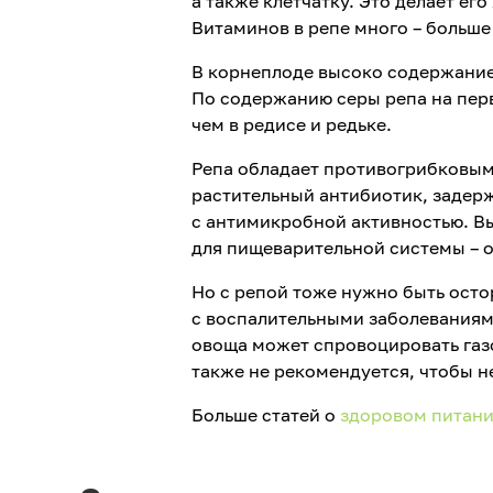
а также клетчатку. Это делает е
Витаминов в репе много – больше
В корнеплоде высоко содержание 
По содержанию серы репа на пер
чем в редисе и редьке.
Репа обладает противогрибковым
растительный антибиотик, задер
с антимикробной активностью. В
для пищеварительной системы – о
Но с репой тоже нужно быть ост
с воспалительными заболеваниям
овоща может спровоцировать газ
также не рекомендуется, чтобы н
Больше статей о
здоровом питан