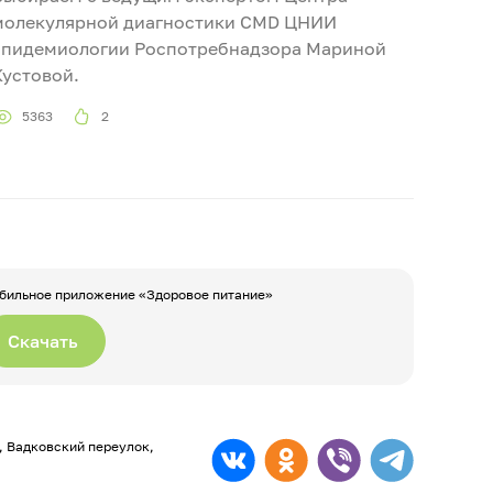
молекулярной диагностики CMD ЦНИИ
эпидемиологии Роспотребнадзора Мариной
Кустовой.
5363
2
бильное приложение «Здоровое питание»
Скачать
а, Вадковский переулок,