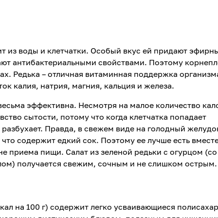
оит из воды и клетчатки. Особый вкус ей придают эфирн
дают антибактериальными свойствами. Поэтому корнеп
х. Редька – отличная витаминная поддержка организм
к калия, натрия, магния, кальция и железа.
весьма эффективна. Несмотря на малое количество кал
чувство сытости, потому что когда клетчатка попадает
 разбухает. Правда, в свежем виде на голодный желудо
 что содержит едкий сок. Поэтому ее лучше есть вмест
не приема пищи. Салат из зеленой редьки с огурцом (со
ом) получается свежим, сочным и не слишком острым
кал на 100 г) содержит легко усваивающиеся полисаха