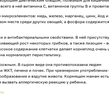
го хорошим диетическим блюдом, полезным для кишечни
 всего в ней витамина С, витаминов группы В и провита
микроэлементов: медь, железо, марганец, цинк, йод и
вом месте среди других овощей, а фосфора содержится
и и антибактериальными свойствами. В ней присутств
живающий рост некоторых грибков, а также лизоцим – 
ысокое содержание клетчатки делает корнеплод очень
на нормализует перистальтику.
орожным. В сыром виде она противопоказана людям
и ЖКТ, печени и почек. При чрезмерном употреблении
ообразование и вздутие живота. Кормящим мамам есть
е вызвать аллергическую реакцию у ребенка.
ии
.