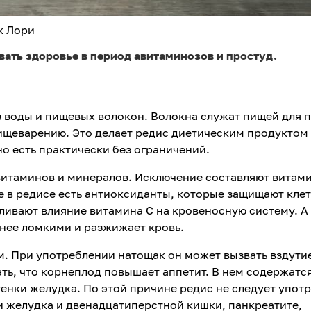
к Лори
ть здоровье в период авитаминозов и простуд.
з воды и пищевых волокон. Волокна служат пищей для 
ищеварению. Это делает редис диетическим продуктом 
жно есть практически без ограничений.
витаминов и минералов. Исключение составляют витами
е в редисе есть антиоксиданты, которые защищают кле
иливают влияние витамина С на кровеносную систему. А 
енее ломкими и разжижает кровь.
м. При употреблении натощак он может вызвать вздути
ть, что корнеплод повышает аппетит. В нем содержатс
енки желудка. По этой причине редис не следует упот
и желудка и двенадцатиперстной кишки, панкреатите,