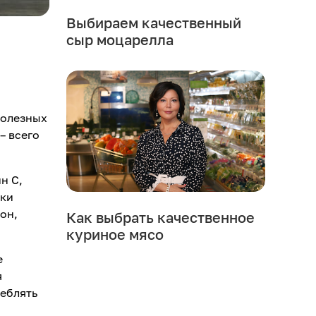
Выбираем качественный
сыр моцарелла
полезных
– всего
н С,
тки
он,
Как выбрать качественное
куриное мясо
е
я
реблять