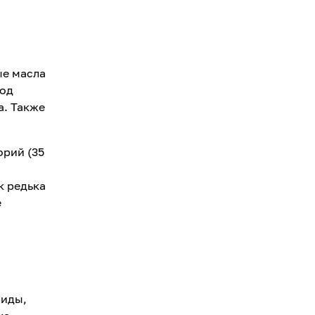
ые масла
лод
а. Также
орий (35
к редька
е
.
риды,