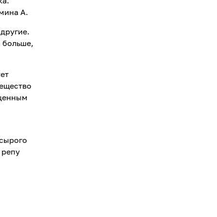
ка.
мина А.
 другие.
 больше,
ует
вещество
 ценным
 сырого
 репу