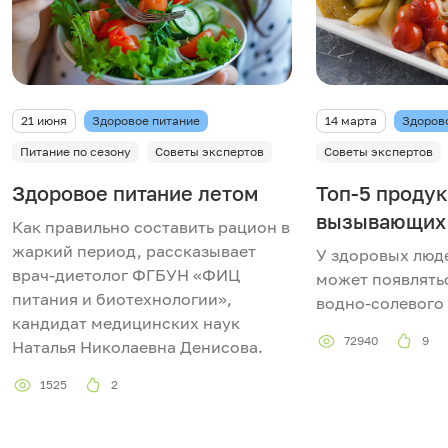
21 июня
Здоровое питание
14 марта
Здоров
Питание по сезону
Советы экспертов
Советы экспертов
Здоровое питание летом
Топ-5 продук
вызывающих 
Как правильно составить рацион в
жаркий период, рассказывает
У здоровых люд
врач-диетолог ФГБУН «ФИЦ
может появлятьс
питания и биотехнологии»,
водно-солевого 
кандидат медицинских наук
72940
9
Наталья Николаевна Денисова.
1525
2