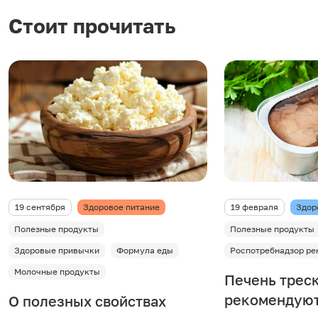
Стоит прочитать
19 сентября
Здоровое питание
19 февраля
Здор
Полезные продукты
Полезные продукты
Здоровые привычки
Формула еды
Роспотребнадзор ре
Молочные продукты
Печень треск
рекомендуют
О полезных свойствах