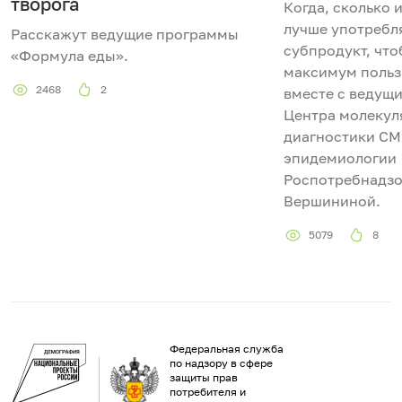
творога
Когда, сколько 
лучше употребля
Расскажут ведущие программы
субпродукт, что
«Формула еды».
максимум польз
2468
2
вместе с ведущ
Центра молекул
диагностики C
эпидемиологии
Роспотребнадз
Вершининой.
5079
8
Федеральная служба
по надзору в сфере
защиты прав
потребителя и