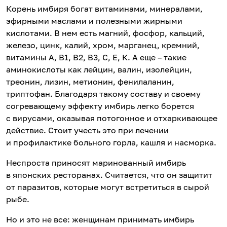
Корень имбиря богат витаминами, минералами,
эфирными маслами и полезными жирными
кислотами. В нем есть магний, фосфор, кальций,
железо, цинк, калий, хром, марганец, кремний,
витамины А, В1, В2, В3, С, Е, К. А еще – такие
аминокислоты как лейцин, валин, изолейцин,
треонин, лизин, метионин, фенилаланин,
триптофан. Благодаря такому составу и своему
согревающему эффекту имбирь легко борется
с вирусами, оказывая потогонное и отхаркивающее
действие. Стоит учесть это при лечении
и профилактике больного горла, кашля и насморка.
Неспроста приносят маринованный имбирь
в японских ресторанах. Считается, что он защитит
от паразитов, которые могут встретиться в сырой
рыбе.
Но и это не все: женщинам принимать имбирь