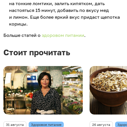
на тонкие ломтики, залить кипятком, дать
настояться 15 минут, добавить по вкусу мед
и лимон. Еще более яркий вкус придаст щепотка
корицы.
Больше статей о
здоровом питании
.
Стоит прочитать
31 августа
Здоровое питание
26 августа
Здоро