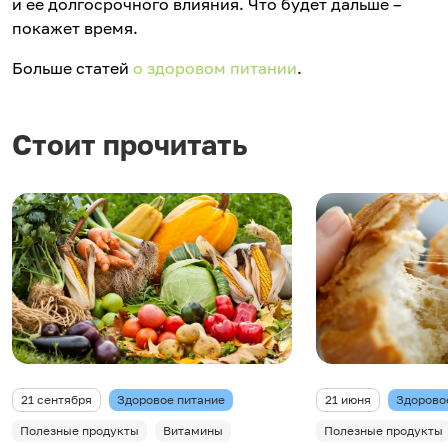
и ее долгосрочного влияния. Что будет дальше –
покажет время.
Больше статей
о здоровом питании
.
Стоит прочитать
21 сентября
Здоровое питание
21 июня
Здорово
Полезные продукты
Витамины
Полезные продукты