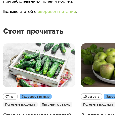
при заболеваниях почек и костей.
Больше статей о
здоровом питании
.
Стоит прочитать
07 мая
Здоровое питание
19 августа
Здоро
Полезные продукты
Питание по сезону
Полезные продукты
Огурцы: минимум калорий,
Знаете ли вы