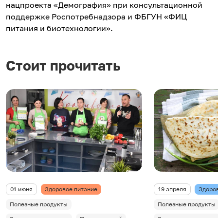
нацпроекта «Демография» при консультационной
поддержке Роспотребнадзора и ФБГУН «ФИЦ
питания и биотехнологии».
Стоит прочитать
01 июня
Здоровое питание
19 апреля
Здоро
Полезные продукты
Полезные продукты