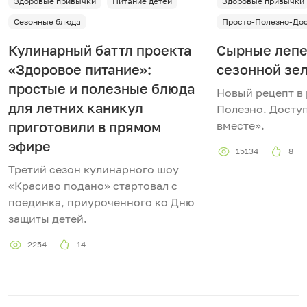
Здоровые привычки
Питание детей
Здоровые привычки
Сезонные блюда
Просто-Полезно-До
Кулинарный баттл проекта
Сырные лепе
«Здоровое питание»:
сезонной зе
простые и полезные блюда
Новый рецепт в
для летних каникул
Полезно. Доступ
приготовили в прямом
вместе».
эфире
15134
8
Третий сезон кулинарного шоу
«Красиво подано» стартовал с
поединка, приуроченного ко Дню
защиты детей.
2254
14