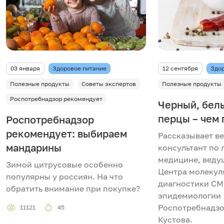
03 января
Здоровое питание
12 сентября
Здор
Полезные продукты
Советы экспертов
Полезные продукты
Роспотребнадзор рекомендует
Черный, бел
перцы – чем
Роспотребнадзор
рекомендует: выбираем
Рассказывает в
мандарины
консультант по
медицине, веду
Зимой цитрусовые особенно
Центра молекул
популярны у россиян. На что
диагностики C
обратить внимание при покупке?
эпидемиологии
Роспотребнадз
11121
45
Кустова.