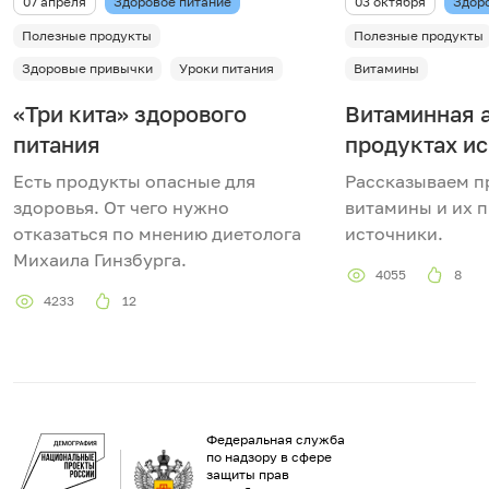
07 апреля
Здоровое питание
03 октября
Здор
Полезные продукты
Полезные продукты
Здоровые привычки
Уроки питания
Витамины
«Три кита» здорового
Витаминная а
питания
продуктах ис
Есть продукты опасные для
Рассказываем п
здоровья. От чего нужно
витамины и их 
отказаться по мнению диетолога
источники.
Михаила Гинзбурга.
4055
8
4233
12
Федеральная служба
по надзору в сфере
защиты прав