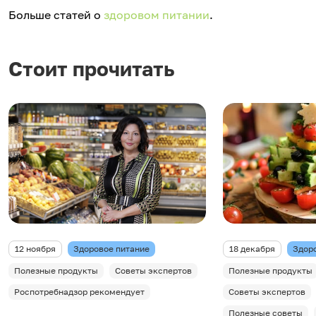
Больше статей о
здоровом питании
.
Стоит прочитать
12 ноября
Здоровое питание
18 декабря
Здор
Полезные продукты
Советы экспертов
Полезные продукты
Роспотребнадзор рекомендует
Советы экспертов
Полезные советы