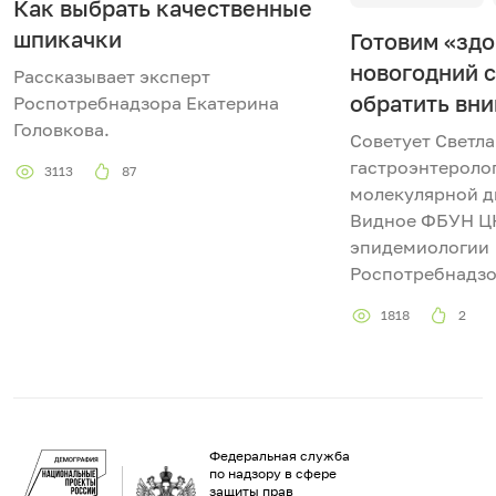
Как выбрать качественные
шпикачки
Готовим «зд
новогодний с
Рассказывает эксперт
обратить вн
Роспотребнадзора Екатерина
Головкова.
Советует Светла
гастроэнтеролог
3113
87
молекулярной д
Видное ФБУН 
эпидемиологии
Роспотребнад
1818
2
Федеральная служба
по надзору в сфере
защиты прав